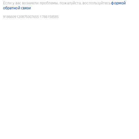
Если у вас возникли проблемы, пожалуйста, воспользуйтесь
формой
обратной связи
9186609120875007655
:
1786158585