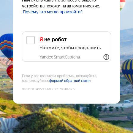
Нам очень жаль, но запросы с вашего
устройства похожи на автоматические.
Почему это могло произойти?
Я не робот
Нажмите, чтобы продолжить
Yandex SmartCaptcha
Если у вас возникли проблемы, пожалуйста,
воспользуйтесь
формой обратной связи
9183191949598568502
:
1786107665