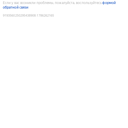
Если у вас возникли проблемы, пожалуйста, воспользуйтесь
формой
обратной связи
9193560250295438908
:
1786262165