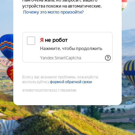
Нам очень жаль, но запросы с вашего
устройства похожи на автоматические.
Почему это могло произойти?
Я не робот
Нажмите, чтобы продолжить
Yandex SmartCaptcha
Если у вас возникли проблемы, пожалуйста,
воспользуйтесь
формой обратной связи
9193857002070016332
:
1786266586