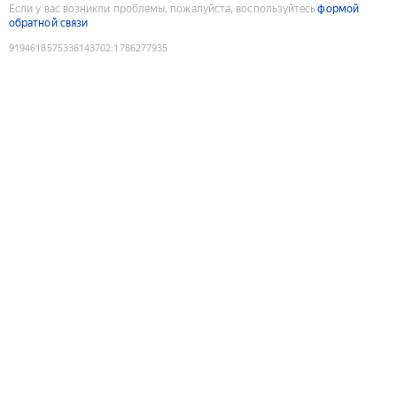
Если у вас возникли проблемы, пожалуйста, воспользуйтесь
формой
обратной связи
9194618575336143702
:
1786277935