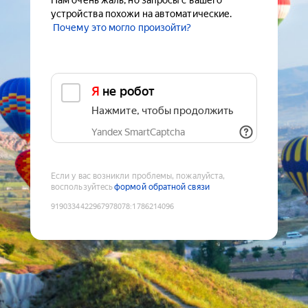
Нам очень жаль, но запросы с вашего
устройства похожи на автоматические.
Почему это могло произойти?
Я не робот
Нажмите, чтобы продолжить
Yandex SmartCaptcha
Если у вас возникли проблемы, пожалуйста,
воспользуйтесь
формой обратной связи
9190334422967978078
:
1786214096