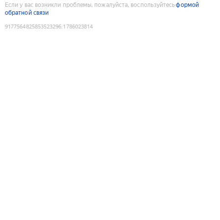
Если у вас возникли проблемы, пожалуйста, воспользуйтесь
формой
обратной связи
9177564825853523296
:
1786023814