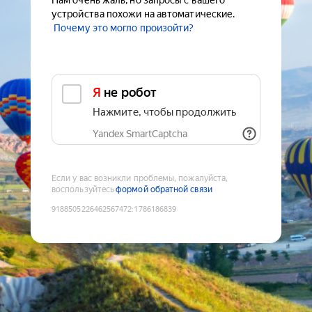
Нам очень жаль, но запросы с вашего
устройства похожи на автоматические.
Почему это могло произойти?
Я не робот
Нажмите, чтобы продолжить
Yandex SmartCaptcha
Если у вас возникли проблемы, пожалуйста,
воспользуйтесь
формой обратной связи
9188505226462567472
:
1786186839