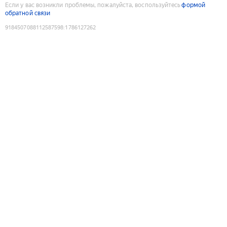
Если у вас возникли проблемы, пожалуйста, воспользуйтесь
формой
обратной связи
9184507088112587598
:
1786127262