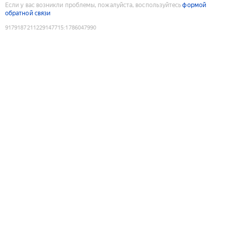
Если у вас возникли проблемы, пожалуйста, воспользуйтесь
формой
обратной связи
9179187211229147715
:
1786047990