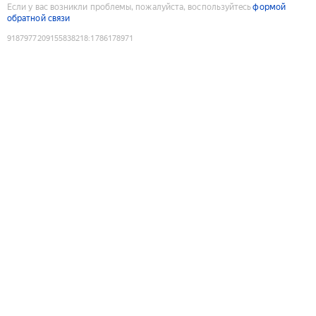
Если у вас возникли проблемы, пожалуйста, воспользуйтесь
формой
обратной связи
9187977209155838218
:
1786178971