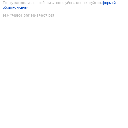
Если у вас возникли проблемы, пожалуйста, воспользуйтесь
формой
обратной связи
9194174996415461149
:
1786271325