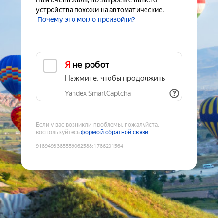
Нам очень жаль, но запросы с вашего
устройства похожи на автоматические.
Почему это могло произойти?
Я не робот
Нажмите, чтобы продолжить
Yandex SmartCaptcha
Если у вас возникли проблемы, пожалуйста,
воспользуйтесь
формой обратной связи
9189493385559062588
:
1786201564