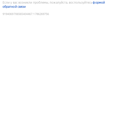
Если у вас возникли проблемы, пожалуйста, воспользуйтесь
формой
обратной связи
9194069706565404467
:
1786269756