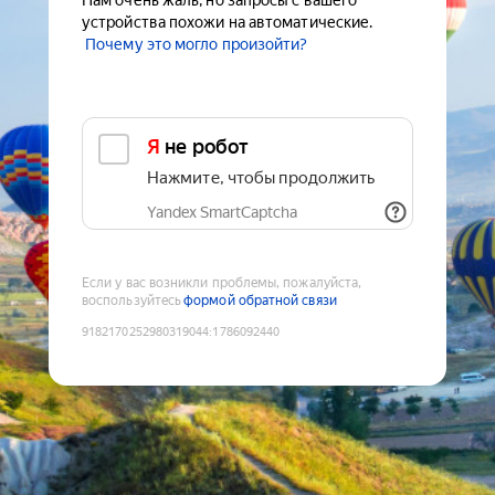
Нам очень жаль, но запросы с вашего
устройства похожи на автоматические.
Почему это могло произойти?
Я не робот
Нажмите, чтобы продолжить
Yandex SmartCaptcha
Если у вас возникли проблемы, пожалуйста,
воспользуйтесь
формой обратной связи
9182170252980319044
:
1786092440