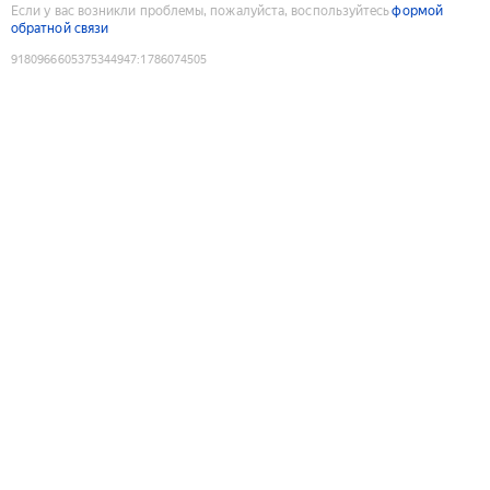
Если у вас возникли проблемы, пожалуйста, воспользуйтесь
формой
обратной связи
9180966605375344947
:
1786074505