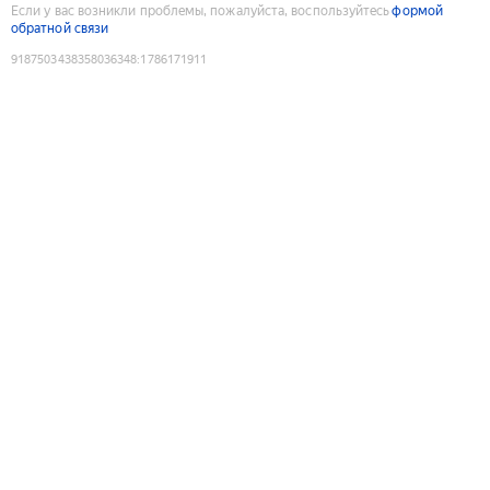
Если у вас возникли проблемы, пожалуйста, воспользуйтесь
формой
обратной связи
9187503438358036348
:
1786171911