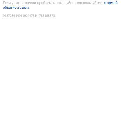
Если у вас возникли проблемы, пожалуйста, воспользуйтесь
формой
обратной связи
9187286149119241761
:
1786168673