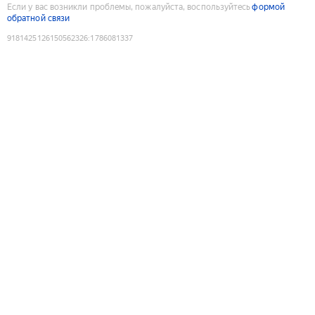
Если у вас возникли проблемы, пожалуйста, воспользуйтесь
формой
обратной связи
9181425126150562326
:
1786081337