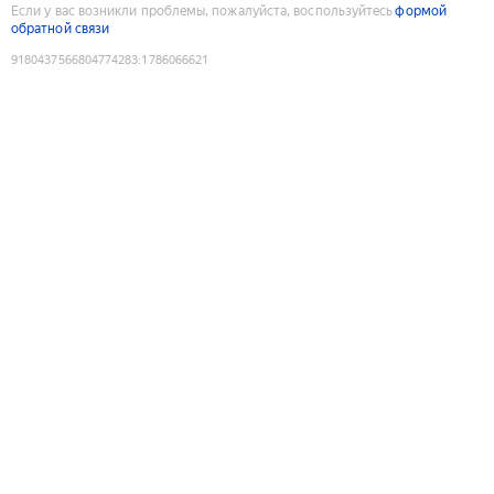
Если у вас возникли проблемы, пожалуйста, воспользуйтесь
формой
обратной связи
9180437566804774283
:
1786066621