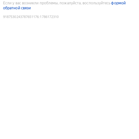
Если у вас возникли проблемы, пожалуйста, воспользуйтесь
формой
обратной связи
9187530243787651176
:
1786172310