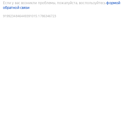
Если у вас возникли проблемы, пожалуйста, воспользуйтесь
формой
обратной связи
9199234846449391015
:
1786346723