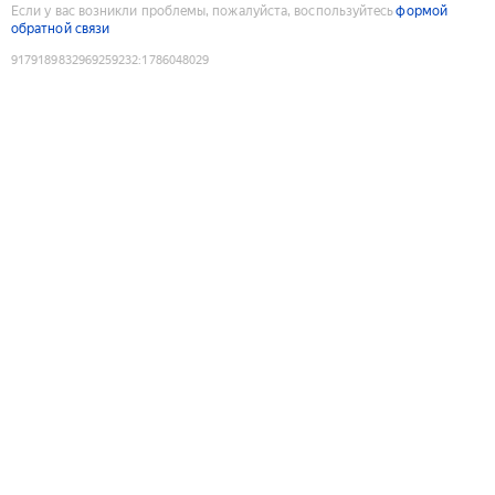
Если у вас возникли проблемы, пожалуйста, воспользуйтесь
формой
обратной связи
9179189832969259232
:
1786048029