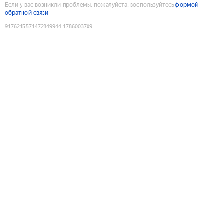
Если у вас возникли проблемы, пожалуйста, воспользуйтесь
формой
обратной связи
9176215571472849944
:
1786003709