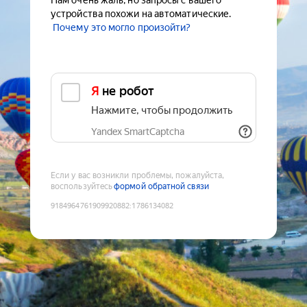
Нам очень жаль, но запросы с вашего
устройства похожи на автоматические.
Почему это могло произойти?
Я не робот
Нажмите, чтобы продолжить
Yandex SmartCaptcha
Если у вас возникли проблемы, пожалуйста,
воспользуйтесь
формой обратной связи
9184964761909920882
:
1786134082