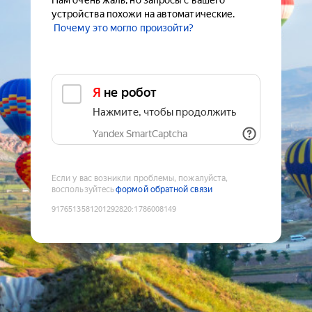
Нам очень жаль, но запросы с вашего
устройства похожи на автоматические.
Почему это могло произойти?
Я не робот
Нажмите, чтобы продолжить
Yandex SmartCaptcha
Если у вас возникли проблемы, пожалуйста,
воспользуйтесь
формой обратной связи
9176513581201292820
:
1786008149