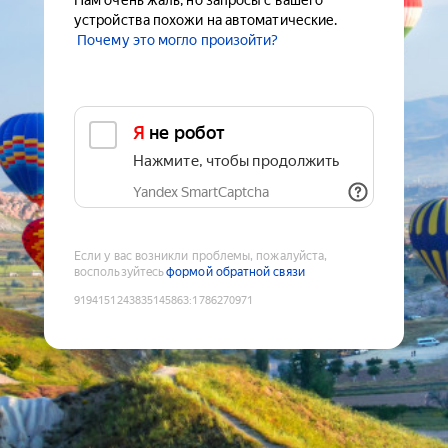
Нам очень жаль, но запросы с вашего
устройства похожи на автоматические.
Почему это могло произойти?
Я не робот
Нажмите, чтобы продолжить
Yandex SmartCaptcha
Если у вас возникли проблемы, пожалуйста,
воспользуйтесь
формой обратной связи
9194151243835145863
:
1786270971