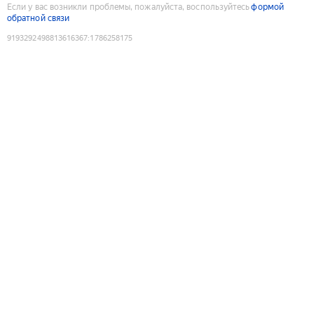
Если у вас возникли проблемы, пожалуйста, воспользуйтесь
формой
обратной связи
9193292498813616367
:
1786258175