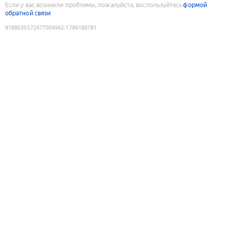
Если у вас возникли проблемы, пожалуйста, воспользуйтесь
формой
обратной связи
9188635572477004942
:
1786188781