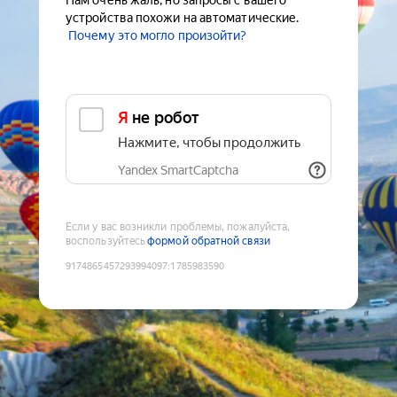
Нам очень жаль, но запросы с вашего
устройства похожи на автоматические.
Почему это могло произойти?
Я не робот
Нажмите, чтобы продолжить
Yandex SmartCaptcha
Если у вас возникли проблемы, пожалуйста,
воспользуйтесь
формой обратной связи
9174865457293994097
:
1785983590