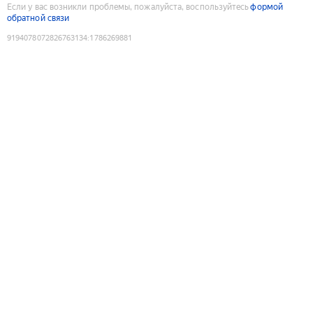
Если у вас возникли проблемы, пожалуйста, воспользуйтесь
формой
обратной связи
9194078072826763134
:
1786269881