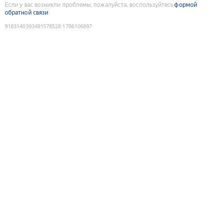
Если у вас возникли проблемы, пожалуйста, воспользуйтесь
формой
обратной связи
9183140393481578528
:
1786106897