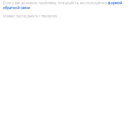
Если у вас возникли проблемы, пожалуйста, воспользуйтесь
формой
обратной связи
9188661300742264574
:
1786189165