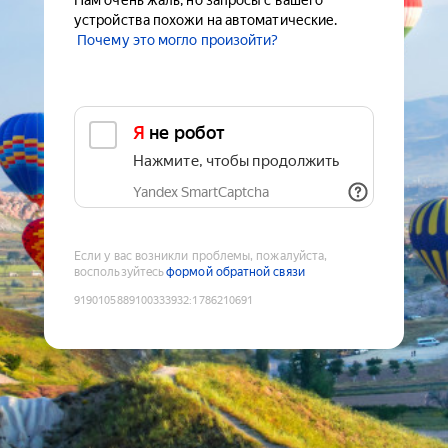
Нам очень жаль, но запросы с вашего
устройства похожи на автоматические.
Почему это могло произойти?
Я не робот
Нажмите, чтобы продолжить
Yandex SmartCaptcha
Если у вас возникли проблемы, пожалуйста,
воспользуйтесь
формой обратной связи
9190105889100333932
:
1786210691