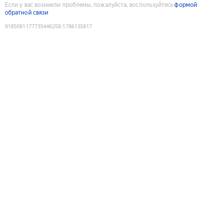
Если у вас возникли проблемы, пожалуйста, воспользуйтесь
формой
обратной связи
9185081177735446258
:
1786135817