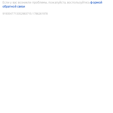
Если у вас возникли проблемы, пожалуйста, воспользуйтесь
формой
обратной связи
9193547713352983715
:
1786261978