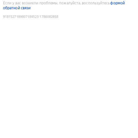
Если у вас возникли проблемы, пожалуйста, воспользуйтесь
формой
обратной связи
9181527189807184523
:
1786082858