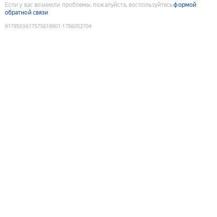
Если у вас возникли проблемы, пожалуйста, воспользуйтесь
формой
обратной связи
9179503617575619901
:
1786052704