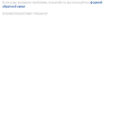
Если у вас возникли проблемы, пожалуйста, воспользуйтесь
формой
обратной связи
9192488704542575989
:
1786246197