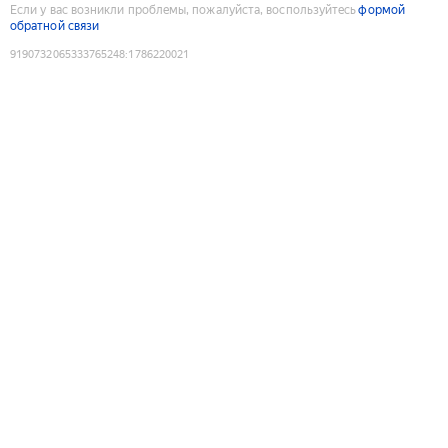
Если у вас возникли проблемы, пожалуйста, воспользуйтесь
формой
обратной связи
9190732065333765248
:
1786220021