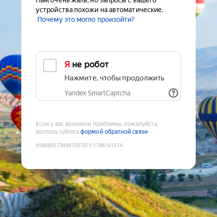
Нам очень жаль, но запросы с вашего
устройства похожи на автоматические.
Почему это могло произойти?
Я не робот
Нажмите, чтобы продолжить
Yandex SmartCaptcha
Если у вас возникли проблемы, пожалуйста,
воспользуйтесь
формой обратной связи
9186805734947207873
:
1786161514