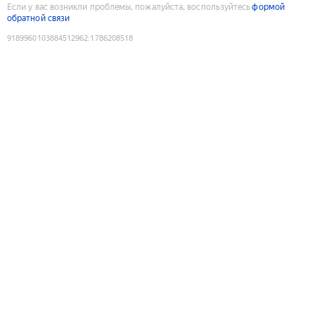
Если у вас возникли проблемы, пожалуйста, воспользуйтесь
формой
обратной связи
9189960103884512962
:
1786208518