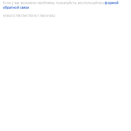
Если у вас возникли проблемы, пожалуйста, воспользуйтесь
формой
обратной связи
9185472795739175016
:
1786141652