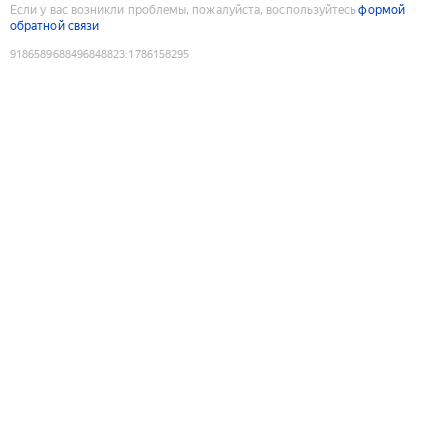
Если у вас возникли проблемы, пожалуйста, воспользуйтесь
формой
обратной связи
9186589688496848823
:
1786158295