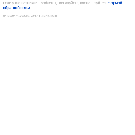
Если у вас возникли проблемы, пожалуйста, воспользуйтесь
формой
обратной связи
9186601259204677037
:
1786158468