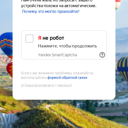
Нам очень жаль, но запросы с вашего
устройства похожи на автоматические.
Почему это могло произойти?
Я не робот
Нажмите, чтобы продолжить
Yandex SmartCaptcha
Если у вас возникли проблемы, пожалуйста,
воспользуйтесь
формой обратной связи
9178264260203953615
:
1786034237