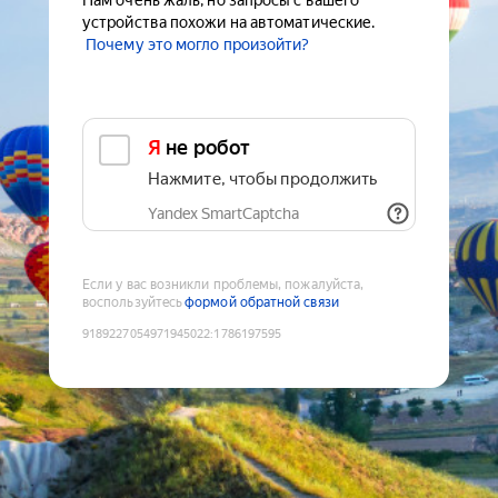
Нам очень жаль, но запросы с вашего
устройства похожи на автоматические.
Почему это могло произойти?
Я не робот
Нажмите, чтобы продолжить
Yandex SmartCaptcha
Если у вас возникли проблемы, пожалуйста,
воспользуйтесь
формой обратной связи
9189227054971945022
:
1786197595