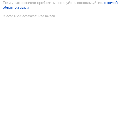
Если у вас возникли проблемы, пожалуйста, воспользуйтесь
формой
обратной связи
9182871220232550058
:
1786102886