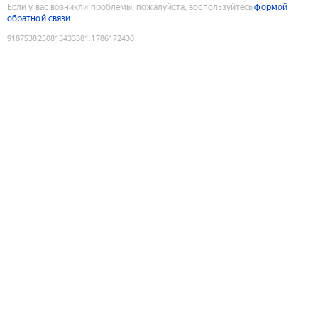
Если у вас возникли проблемы, пожалуйста, воспользуйтесь
формой
обратной связи
9187538250813433381
:
1786172430