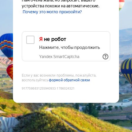
Нам очень жаль, но запросы с вашего
устройства похожи на автоматические.
Почему это могло произойти?
Я не робот
Нажмите, чтобы продолжить
Yandex SmartCaptcha
Если у вас возникли проблемы, пожалуйста,
воспользуйтесь
формой обратной связи
9177598831255940933
:
1786024321